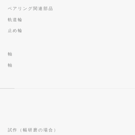
ベアリング関連部品
軌道輪
止め輪
軸
軸
試作（幅研磨の場合）