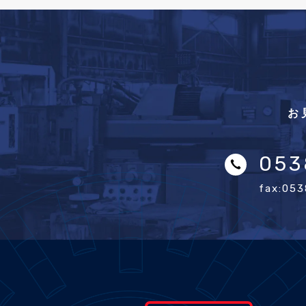
お
053
fax:05