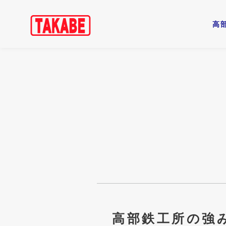
高
高部鉄工所の強