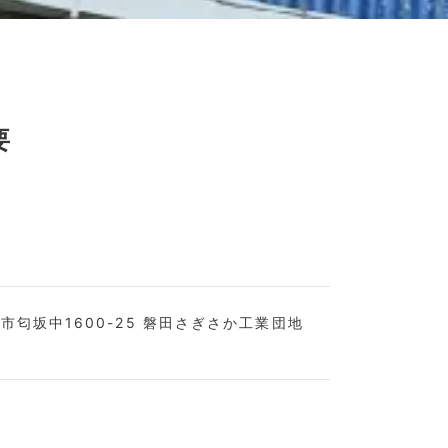
要
市匂坂中1600-25
磐田さぎさか工業団地