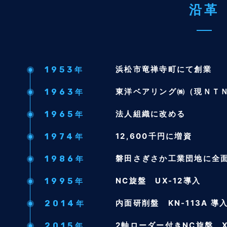
沿革
浜松市竜禅寺町にて創業
1953
年
東洋ベアリング㈱（現ＮＴ
1963
年
法人組織に改める
1965
年
12,600千円に増資
1974
年
磐田さぎさか工業団地に全
1986
年
NC旋盤 UX-12導入
1995
年
内面研削盤 KN-113A 導
2014
年
2軸ローダー付きNC旋盤 X
2015
年