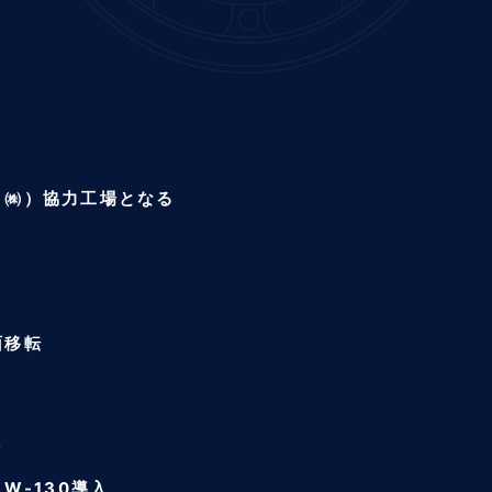
Ｎ㈱）協力工場となる
面移転
入
W-130導入